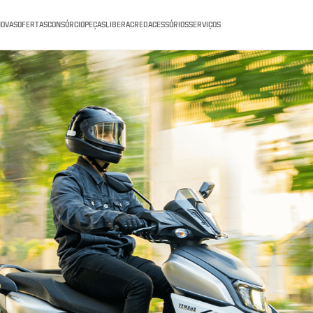
NOVAS
OFERTAS
CONSÓRCIO
PEÇAS
LIBERACRED
ACESSÓRIOS
SERVIÇOS