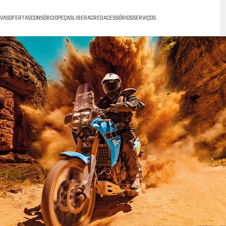
VAS
OFERTAS
CONSÓRCIO
PEÇAS
LIBERACRED
ACESSÓRIOS
SERVIÇOS