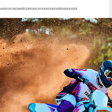
VAS
OFERTAS
CONSÓRCIO
PEÇAS
LIBERACRED
ACESSÓRIOS
SERVIÇOS