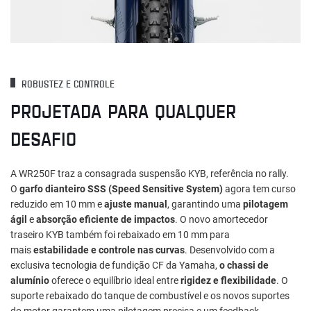
ROBUSTEZ E CONTROLE
PROJETADA PARA QUALQUER
DESAFIO
A WR250F traz a consagrada suspensão KYB, referência no rally.
O
garfo dianteiro SSS (Speed Sensitive System)
agora tem curso
reduzido em 10 mm e
ajuste manual
, garantindo uma
pilotagem
ágil
e
absorção eficiente de impactos
. O novo amortecedor
traseiro KYB também foi rebaixado em 10 mm para
mais
estabilidade e controle nas curvas
. Desenvolvido com a
exclusiva tecnologia de fundição CF da Yamaha,
o chassi de
alumínio
oferece o equilíbrio ideal entre
rigidez e flexibilidade
. O
suporte rebaixado do tanque de combustível e os novos suportes
do motor garantem uma pilotagem precisa e um feedback