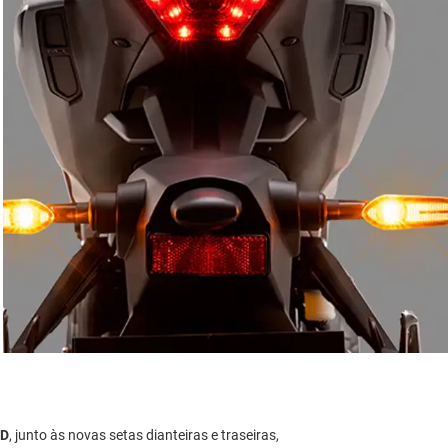
ED
, junto às novas setas dianteiras e traseiras,