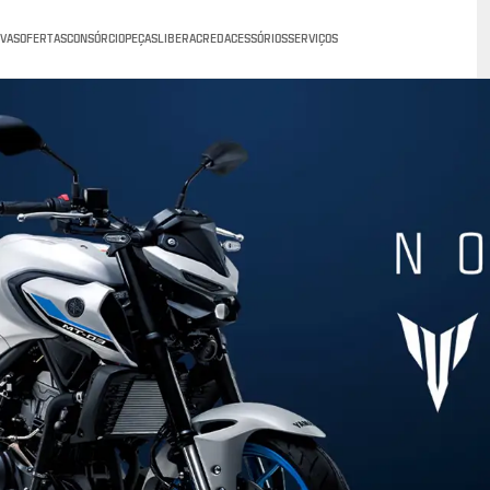
VAS
OFERTAS
CONSÓRCIO
PEÇAS
LIBERACRED
ACESSÓRIOS
SERVIÇOS