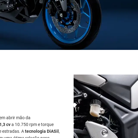
sem abrir mão da
1,3 cv
a 10.750 rpm e torque
e estradas. A
tecnologia DiASil
,