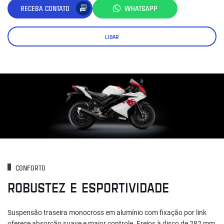
RECEBA CONTATO
WHATSAPP
LIGAR
CONFORTO
ROBUSTEZ E ESPORTIVIDADE
Suspensão traseira monocross em alumínio com fixação por link
oferece absorção suave e maior controle. Freios à disco de 282 mm