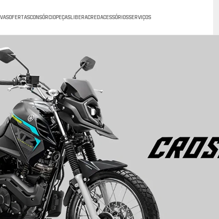
VAS
OFERTAS
CONSÓRCIO
PEÇAS
LIBERACRED
ACESSÓRIOS
SERVIÇOS